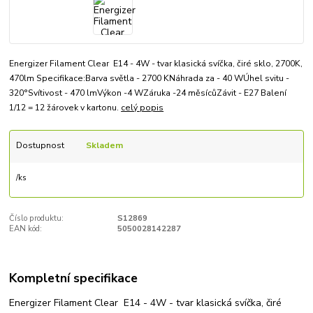
Energizer Filament Clear E14 - 4W - tvar klasická svíčka, čiré sklo, 2700K,
470lm Specifikace:Barva světla - 2700 KNáhrada za - 40 WÚhel svitu -
320°Svítivost - 470 lmVýkon -4 WZáruka -24 měsícůZávit - E27 Balení
1/12 = 12 žárovek v kartonu.
celý popis
Dostupnost
Skladem
/
ks
Číslo produktu:
S12869
EAN kód:
5050028142287
Kompletní specifikace
Energizer Filament Clear E14 - 4W - tvar klasická svíčka, čiré