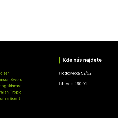
Kde nás najdete
gizer
Hodkovická 52/52
kinson Sword
Liberec, 460 01
dog skincare
iian Tropic
fornia Scent