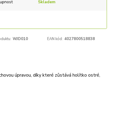
upnost
Skladem
oduktu:
WJD010
EAN kód:
4027800518838
hovou úpravou, díky které zůstává holítko ostré,