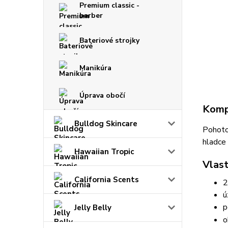
Premium classic -
barber
Bateriové strojky
Manikúra
Úprava obočí
Kompl
Bulldog Skincare
Pohotov
hladce
Hawaiian Tropic
Vlast
California Scents
2
ú
p
Jelly Belly
o