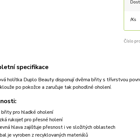
Dost
/
Ks
Číslo pr
etní specifikace
á holítka Duplo Beauty disponují dvěma břity s třívrstvou povrc
 klouže po pokožce a zaručuje tak pohodlné oholení.
nosti:
 břity pro hladké oholení
zká rukojeť pro přesné holení
evná hlava zajišťuje přesnost i ve složitých oblastech
bal je vyroben z recyklovaných materiálů