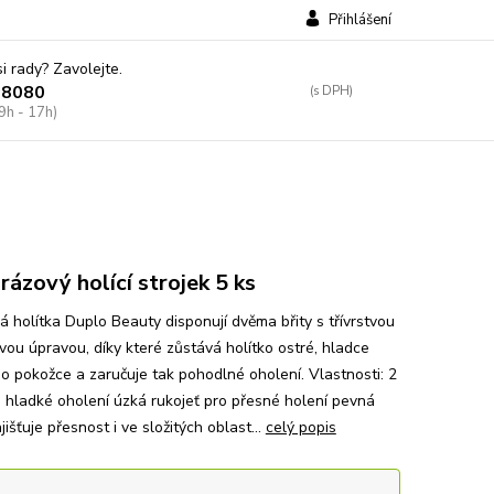
Přihlášení
si rady? Zavolejte.
38080
9h - 17h)
rázový holící strojek 5 ks
 holítka Duplo Beauty disponují dvěma břity s třívrstvou
ou úpravou, díky které zůstává holítko ostré, hladce
o pokožce a zaručuje tak pohodlné oholení. Vlastnosti: 2
o hladké oholení úzká rukojeť pro přesné holení pevná
jišťuje přesnost i ve složitých oblast...
celý popis