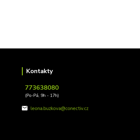
Kontakty
773638080
(Po-Pá, 9h - 17h)
leona.buzkova@conectiv.cz