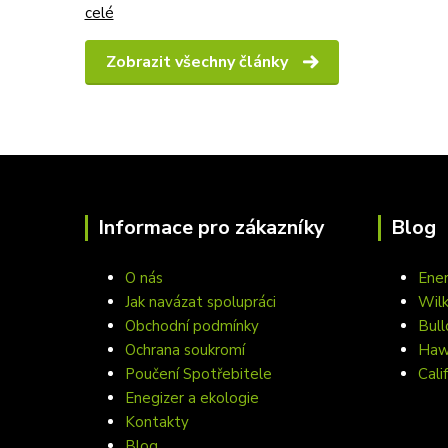
celé
Zobrazit všechny články
Informace pro zákazníky
Blog
O nás
Ener
Jak navázat spolupráci
Wil
Obchodní podmínky
Bull
Ochrana soukromí
Hawa
Poučení Spotřebitele
Cali
Enegizer a ekologie
Kontakty
Blog