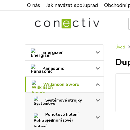
O nás
Jak navázat spolupráci
Obchodní 
Úvod
Energizer
Dup
Panasonic
Wilkinson Sword
Systémové strojky
Pohotové holení
(jednorázové)