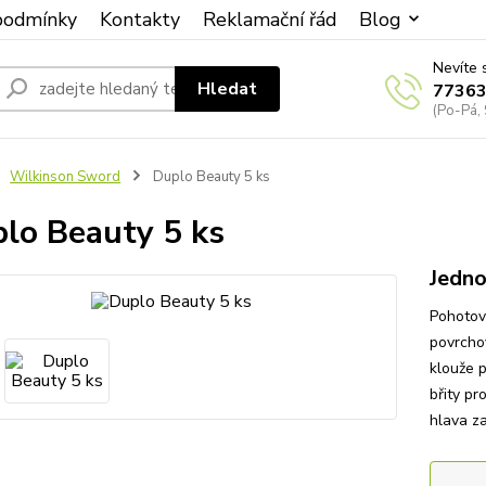
podmínky
Kontakty
Reklamační řád
Blog
Nevíte 
Hledat
7736
(Po-Pá, 
Wilkinson Sword
Duplo Beauty 5 ks
lo Beauty 5 ks
Jedno
Pohotová
povrchov
klouže p
břity pr
hlava za