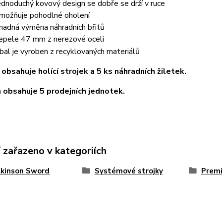
ednoduchý kovový design se dobře se drží v ruce
možňuje pohodlné oholení
nadná výměna náhradních břitů
epele 47 mm z nerezové oceli
bal je vyroben z recyklovaných materiálů
 obsahuje holící strojek a 5 ks náhradních žiletek.
 obsahuje 5 prodejních jednotek.
 zařazeno v kategoriích
lkinson Sword
Systémové strojky
Premi