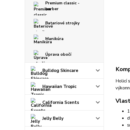
Premium classic -
barber
Bateriové strojky
Manikúra
Úprava obočí
Kompl
Bulldog Skincare
Holicí
Hawaiian Tropic
výkonn
Vlast
California Scents
1
d
Jelly Belly
s