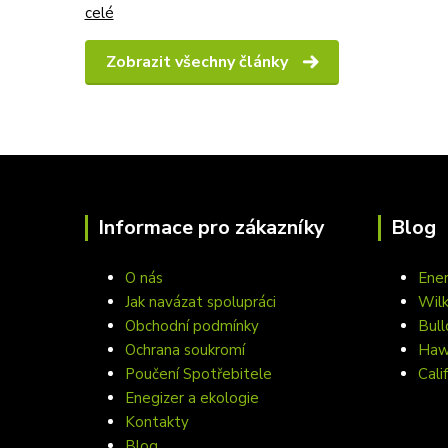
celé
Zobrazit všechny články
Informace pro zákazníky
Blog
O nás
Ener
Jak navázat spolupráci
Wil
Obchodní podmínky
Bull
Ochrana soukromí
Hawa
Poučení Spotřebitele
Cali
Enegizer a ekologie
Kontakty
Blog