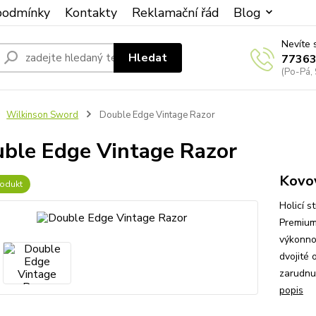
podmínky
Kontakty
Reklamační řád
Blog
Nevíte 
Hledat
7736
(Po-Pá, 
Wilkinson Sword
Double Edge Vintage Razor
ble Edge Vintage Razor
Kovov
odukt
Holicí 
Premium
výkonno
dvojité 
zarudnut
popis