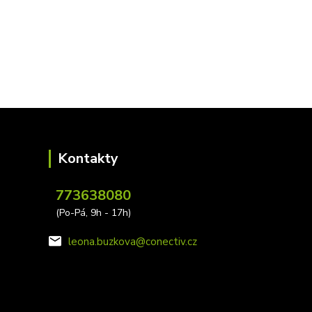
Kontakty
773638080
(Po-Pá, 9h - 17h)
leona.buzkova@conectiv.cz