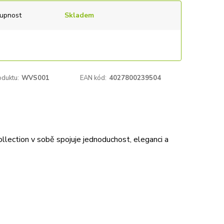
upnost
Skladem
oduktu:
WVS001
EAN kód:
4027800239504
lection v sobě spojuje jednoduchost, eleganci a