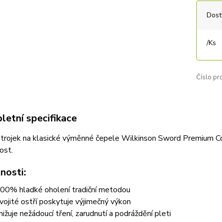
Dost
/
Ks
Číslo pr
etní specifikace
 strojek na klasické výměnné čepele Wilkinson Sword Premium Col
ost.
nosti:
00% hladké oholení tradiční metodou
vojité ostří poskytuje výjimečný výkon
nižuje nežádoucí tření, zarudnutí a podráždění pleti