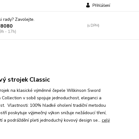
Přihlášení
si rady? Zavolejte.
38080
9h - 17h)
ý strojek Classic
strojek na klasické výměnné čepele Wilkinson Sword
 Collection v sobě spojuje jednoduchost, eleganci a
st. Vlastnosti: 100% hladké oholení tradiční metodou
ostří poskytuje výjimečný výkon snižuje nežádoucí tření,
í a podráždění pleti jednoduchý kovový design se...
celý