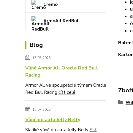
j
Cremo
u
s
ArmoAll RedBull
č
o
Balení
Blog
Karton
15.07.2025
Vůně Armor All Oracle Red Bull
Racing
Armor All ve spolupráci s týmem Oracle
Zboží
Red Bull Racing
číst celé
Wi
15.07.2025
Vůně do auta Jelly Belly
Sladké vůně do auta Jelly Belly
číst