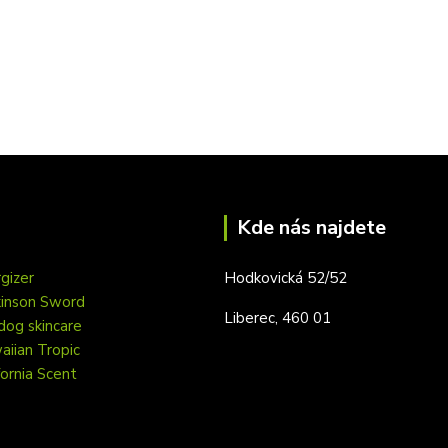
Kde nás najdete
gizer
Hodkovická 52/52
kinson Sword
Liberec, 460 01
dog skincare
iian Tropic
fornia Scent