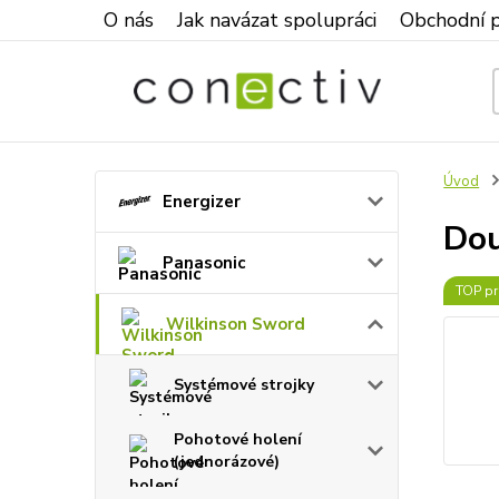
O nás
Jak navázat spolupráci
Obchodní 
Úvod
Energizer
Dou
Panasonic
TOP pr
Wilkinson Sword
Systémové strojky
Pohotové holení
(jednorázové)