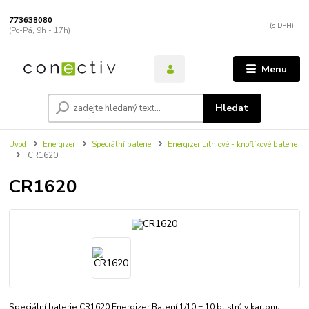
773638080
(Po-Pá, 9h - 17h)
Menu
Hledat
Úvod
Energizer
Speciální baterie
Energizer Lithiové - knoflíkové baterie
CR1620
CR1620
Speciální baterie CR1620 Energizer Balení 1/10 = 10 blistrů v kartonu