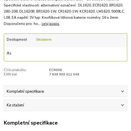
Specifické vlastnosti: alternativní označení: DL1620, ECR1620, BR1620,
280-208, DL1620B, BR1620-1W, CR1620-1W, KCR1620, LM1620, 5009LC,
L08, EA napětí: 3V typ: Knoflíková lithiová baterie rozměry: 16 x 2mm
Doporučeno pro: ho...
celý popis
Dostupnost
Skladem
/
Ks
Číslo produktu:
ECR006
EAN kód:
7 638 900 411 546
Kompletní specifikace
Ke stažení
Kompletní specifikace