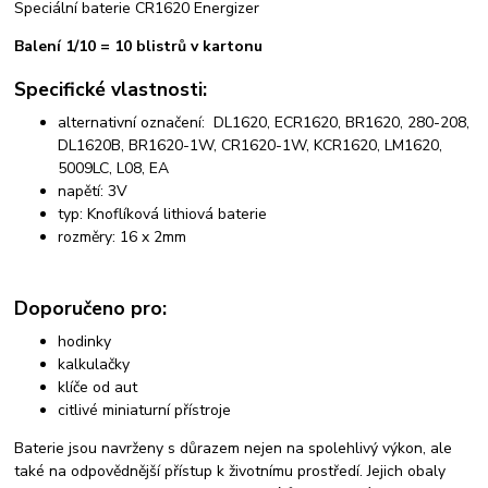
Speciální baterie CR1620 Energizer
Balení 1/10 = 10 blistrů v kartonu
Specifické vlastnosti:
alternativní označení: DL1620, ECR1620, BR1620, 280-208,
DL1620B, BR1620-1W, CR1620-1W, KCR1620, LM1620,
5009LC, L08, EA
napětí: 3V
typ: Knoflíková lithiová baterie
rozměry: 16 x 2mm
Doporučeno pro:
hodinky
kalkulačky
klíče od aut
citlivé miniaturní přístroje
Baterie jsou navrženy s důrazem nejen na spolehlivý výkon, ale
také na odpovědnější přístup k životnímu prostředí. Jejich obaly