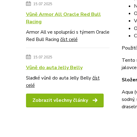
15.07.2025
N
O
Vůně Armor All Oracle Red Bull
V
Racing
O
Armor All ve spolupráci s týmem Oracle
C
Red Bull Racing
číst celé
Použití
15.07.2025
Tento s
Vůně do auta Jelly Belly
jalovce
Sladké vůně do auta Jelly Belly
číst
Složen
celé
Aqua (v
sodný, 
Zobrazit všechny články
draseln