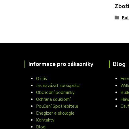
Zboží
Bul
Informace pro zákazníky
Blog
O nás
Ener
Jak navázat spolupráci
Wil
Obchodní podmínky
Bull
Ochrana soukromí
Hawa
Poučení Spotřebitele
Cali
Enegizer a ekologie
Kontakty
Blog