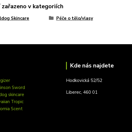
 zařazeno v kategoriích
ldog Skincare
Péče o tělo/vlasy
Kde nás najdete
gizer
Hodkovická 52/52
kinson Sword
Liberec, 460 01
dog skincare
iian Tropic
fornia Scent