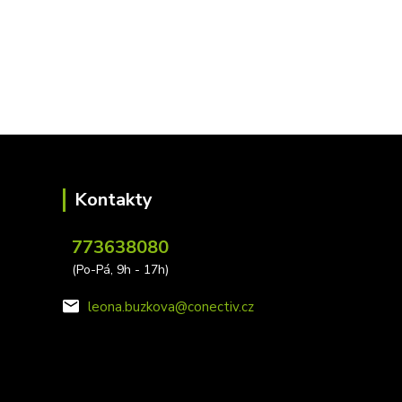
Kontakty
773638080
(Po-Pá, 9h - 17h)
leona.buzkova@conectiv.cz