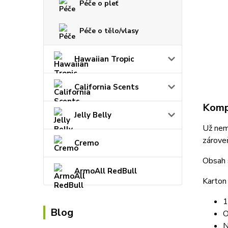
Péče o pleť
Péče o tělo/vlasy
Hawaiian Tropic
California Scents
Kompl
Jelly Belly
Už nem
zároveň
Cremo
Obsah 
ArmoAll RedBull
Karton
1
Blog
O
N