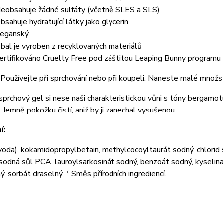
eobsahuje žádné sulfáty (včetně SLES a SLS)
bsahuje hydratující látky jako glycerin
eganský
bal je vyroben z recyklovaných materiálů
ertifikováno Cruelty Free pod záštitou Leaping Bunny programu
:Používejte při sprchování nebo při koupeli. Naneste malé množs
prchový gel si nese naši charakteristickou vůni s tóny bergamotu
. Jemně pokožku čistí, aniž by ji zanechal vysušenou.
í:
oda), kokamidopropylbetain, methylcocoyltaurát sodný, chlorid s
sodná sůl PCA, lauroylsarkosinát sodný, benzoát sodný, kyselina 
ý, sorbát draselný, * Směs přírodních ingrediencí.