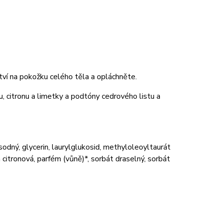
tví na pokožku celého těla a opláchněte.
, citronu a limetky a podtóny cedrového listu a
odný, glycerin, laurylglukosid, methyloleoyltaurát
citronová, parfém (vůně)*, sorbát draselný, sorbát