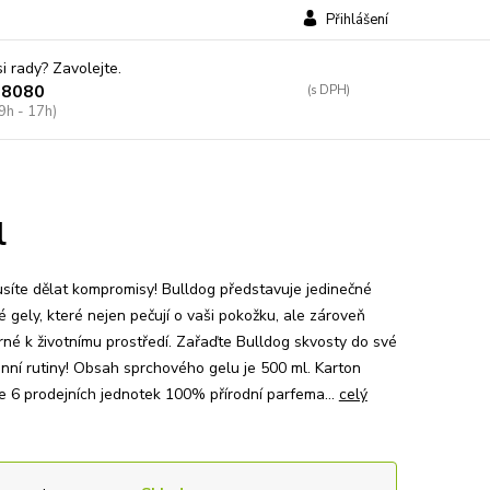
Přihlášení
si rady? Zavolejte.
38080
9h - 17h)
l
síte dělat kompromisy! Bulldog představuje jedinečné
 gely, které nejen pečují o vaši pokožku, ale zároveň
rné k životnímu prostředí. Zařaďte Bulldog skvosty do své
nní rutiny! Obsah sprchového gelu je 500 ml. Karton
e 6 prodejních jednotek 100% přírodní parfema...
celý