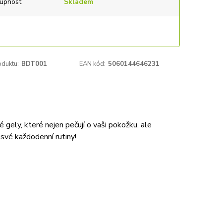
upnost
Skladem
oduktu:
BDT001
EAN kód:
5060144646231
gely, které nejen pečují o vaši pokožku, ale
své každodenní rutiny!