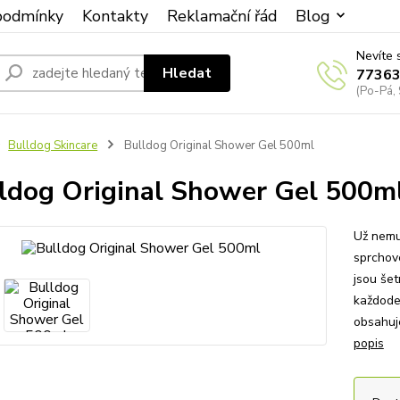
podmínky
Kontakty
Reklamační řád
Blog
Nevíte 
Hledat
7736
(Po-Pá, 
Bulldog Skincare
Bulldog Original Shower Gel 500ml
ldog Original Shower Gel 500m
Už nemu
sprchové
jsou šet
každode
obsahuj
popis