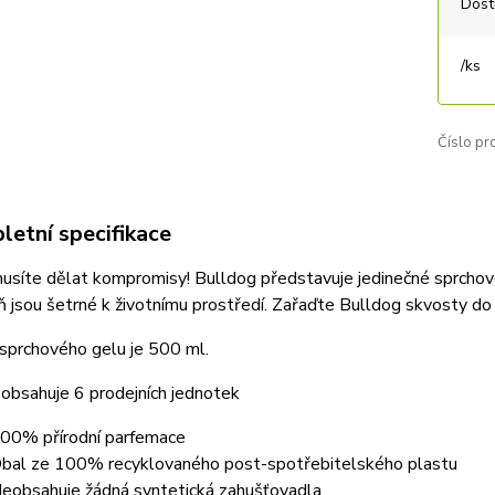
Dost
/
ks
Číslo pr
etní specifikace
usíte dělat kompromisy! Bulldog představuje jedinečné sprchové 
 jsou šetrné k životnímu prostředí. Zařaďte Bulldog skvosty do 
sprchového gelu je 500 ml.
 obsahuje 6 prodejních jednotek
00% přírodní parfemace
bal ze 100% recyklovaného post-spotřebitelského plastu
eobsahuje žádná syntetická zahušťovadla