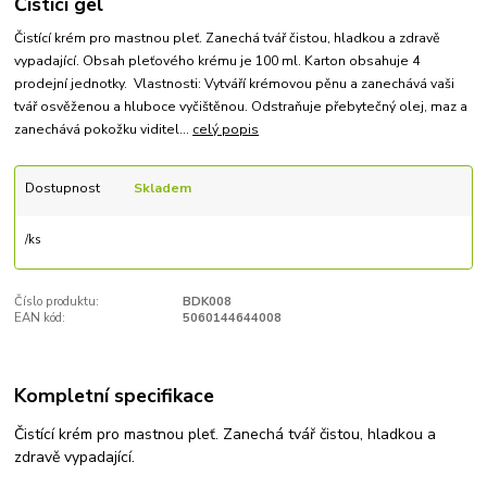
Čistící gel
Čistící krém pro mastnou pleť. Zanechá tvář čistou, hladkou a zdravě
vypadající. Obsah pleťového krému je 100 ml. Karton obsahuje 4
prodejní jednotky. Vlastnosti: Vytváří krémovou pěnu a zanechává vaši
tvář osvěženou a hluboce vyčištěnou. Odstraňuje přebytečný olej, maz a
zanechává pokožku viditel...
celý popis
Dostupnost
Skladem
/
ks
Číslo produktu:
BDK008
EAN kód:
5060144644008
Kompletní specifikace
Čistící krém pro mastnou pleť. Zanechá tvář čistou, hladkou a
zdravě vypadající.