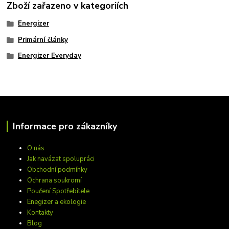
Zboží zařazeno v kategoriích
Energizer
Primární články
Energizer Everyday
Informace pro zákazníky
O nás
Jak navázat spolupráci
Obchodní podmínky
Ochrana soukromí
Poučení Spotřebitele
Enegizer a ekologie
Kontakty
Blog