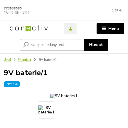
773638080
(Po-Pá, 9h - 17h)
Menu
Hledat
Úvod
Energizer
9V baterie/1
9V baterie/1
Novinka