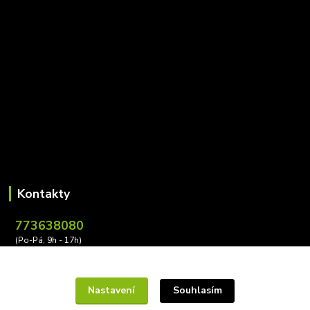
Kontakty
773638080
(Po-Pá, 9h - 17h)
leona.buzkova@conectiv.cz
Nastavení
Souhlasím