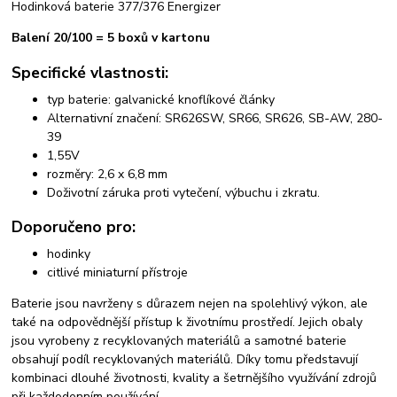
Hodinková baterie 377/376 Energizer
Balení 20/100 = 5 boxů v kartonu
Specifické vlastnosti:
typ baterie: galvanické knoflíkové články
Alternativní značení: SR626SW, SR66, SR626, SB-AW, 280-
39
1,55V
rozměry: 2,6 x 6,8 mm
Doživotní záruka proti vytečení, výbuchu i zkratu.
Doporučeno pro:
hodinky
citlivé miniaturní přístroje
Baterie jsou navrženy s důrazem nejen na spolehlivý výkon, ale
také na odpovědnější přístup k životnímu prostředí. Jejich obaly
jsou vyrobeny z recyklovaných materiálů a samotné baterie
obsahují podíl recyklovaných materiálů. Díky tomu představují
kombinaci dlouhé životnosti, kvality a šetrnějšího využívání zdrojů
při každodenním používání.