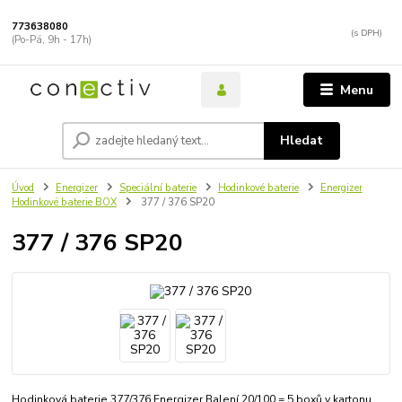
773638080
(Po-Pá, 9h - 17h)
Menu
Hledat
Úvod
Energizer
Speciální baterie
Hodinkové baterie
Energizer
Hodinkové baterie BOX
377 / 376 SP20
377 / 376 SP20
Hodinková baterie 377/376 Energizer Balení 20/100 = 5 boxů v kartonu