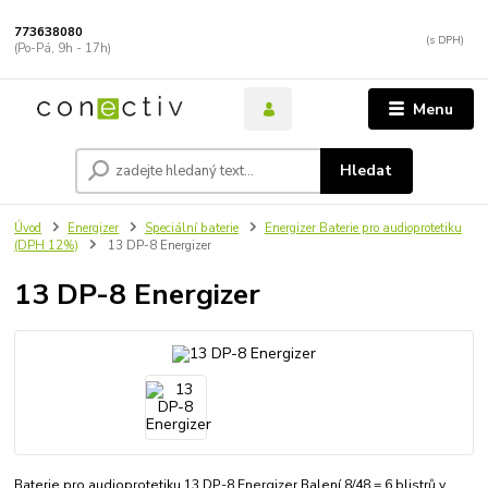
773638080
(Po-Pá, 9h - 17h)
Menu
Hledat
Úvod
Energizer
Speciální baterie
Energizer Baterie pro audioprotetiku
(DPH 12%)
13 DP-8 Energizer
13 DP-8 Energizer
Baterie pro audioprotetiku 13 DP-8 Energizer Balení 8/48 = 6 blistrů v